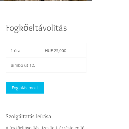
Fogkőeltávolítás
25,000
Hungarian
1 óra
1
HUF 25,000
forints
ó
r
Bimbó út 12.
Foglalás most
Szolgáltatás leírása
A fogkőeltávolítást ízesített, érzéstelenítő