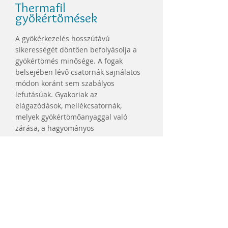
Thermafil
gyökértömések
A gyökérkezelés hosszútávú
sikerességét döntően befolyásolja a
gyökértömés minősége. A fogak
belsejében lévő csatornák sajnálatos
módon koránt sem szabályos
lefutásúak. Gyakoriak az
elágazódások, mellékcsatornák,
melyek gyökértömőanyaggal való
zárása, a hagyományos
gyökértömésekkel lehetetlen feladat.
Rendelőnkben ezért használjuk évek
óta a Thermafil rendszerét, melynek
segítségével egyedülálló módon,
felmelegített, képlékeny állapotban
lehet a csatornákba juttatni a
gyökértömő anyagot, mely így képes
szétáramlani a legbonyolultabb